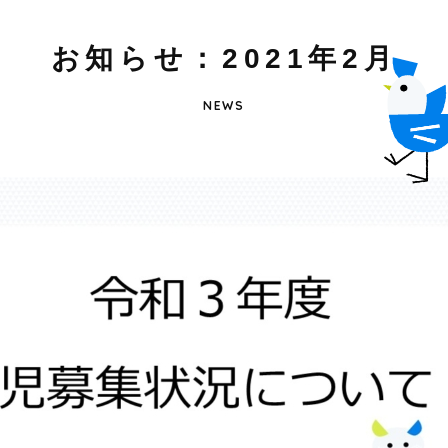
お
知
ら
せ
：
2
0
2
1
年
2
月
NEWS