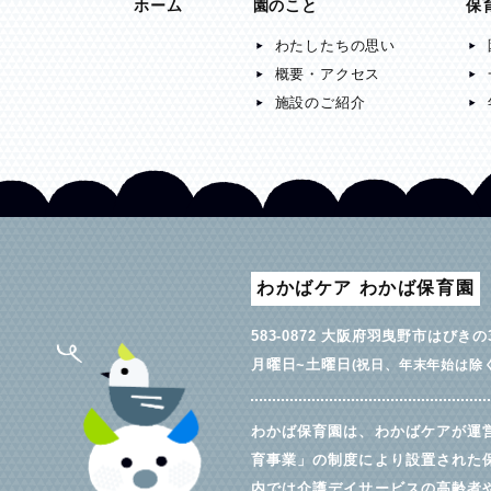
ホーム
園のこと
保
わたしたちの思い
概要・アクセス
施設のご紹介
わかばケア わかば保育園
583-0872 大阪府羽曳野市はびきの3-
月曜日~土曜日
(祝日、年末年始は除く
わかば保育園は、わかばケアが運
育事業」の制度により設置された
内では介護デイサービスの高齢者