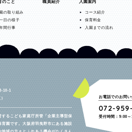
育のこと
職員紹介
入園案内
園の取り組み
コース紹介
一日の様子
保育料金
年間行事
入園までの流れ
10-1
お電話でのお問い
)
072-959
営するこども家庭庁所管「企業主導型保
受付時間：9:00～
保育園です。大阪府羽曳野市にある施設
や地域の方々とふれあう機会がたくさん