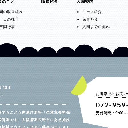
育のこと
職員紹介
入園案内
園の取り組み
コース紹介
一日の様子
保育料金
年間行事
入園までの流れ
10-1
お電話でのお問い
)
072-959
営するこども家庭庁所管「企業主導型保
受付時間：9:00～
保育園です。大阪府羽曳野市にある施設
や地域の方々とふれあう機会がたくさん