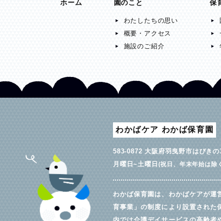
ホーム
園のこと
保
わたしたちの思い
概要・アクセス
施設のご紹介
わかばケア わかば保育園
583-0872 大阪府羽曳野市はびきの3-
月曜日~土曜日
(祝日、年末年始は除く
わかば保育園は、わかばケアが運
育事業」の制度により設置された
内では介護デイサービスの高齢者