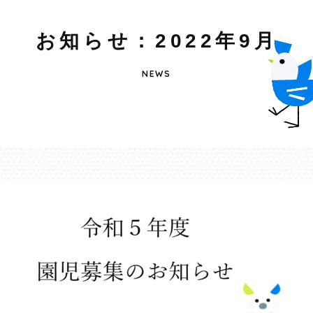
お
知
ら
せ
：
2
0
2
2
年
9
月
NEWS