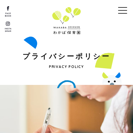
プ
ラ
イ
バ
シ
ー
ポ
リ
シ
ー
PRIVACY POLICY