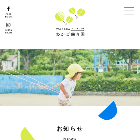
お
知
ら
せ
NEWS