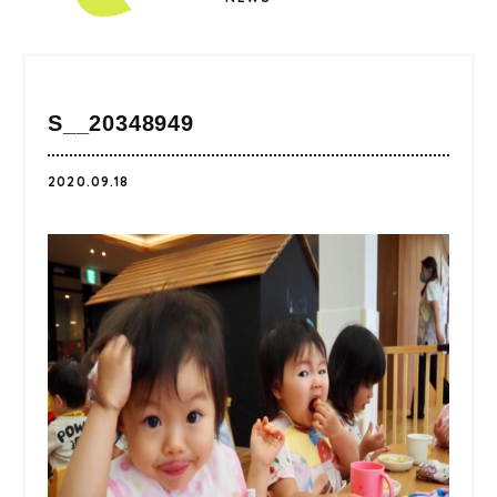
S__20348949
2020.09.18