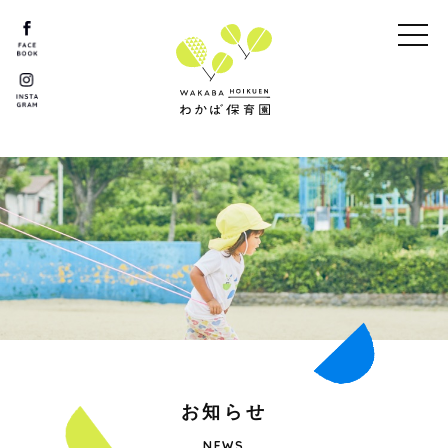
お
知
ら
せ
NEWS