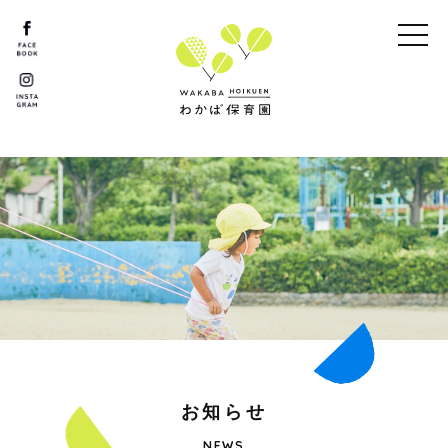
お
知
ら
せ
NEWS