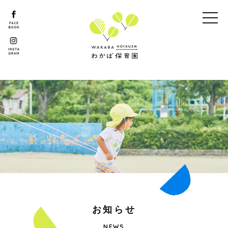
お
知
ら
せ
NEWS