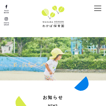
お
知
ら
せ
NEWS