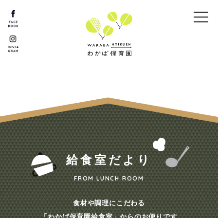
給
食
室
だ
よ
り
FROM LUNCH ROOM
食材や調理にこだわる
「わかば保育園給食室」からのお便りです