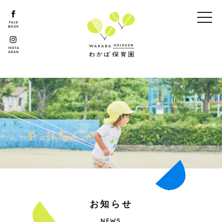
お
知
ら
せ
NEWS