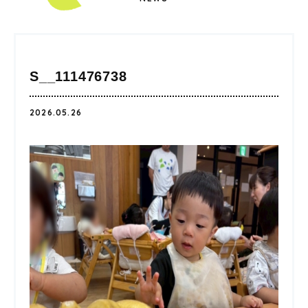
S__111476738
2026.05.26