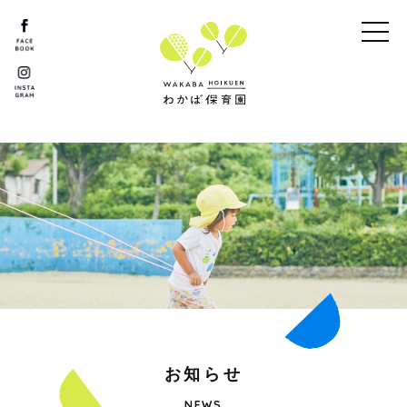
お
知
ら
せ
NEWS