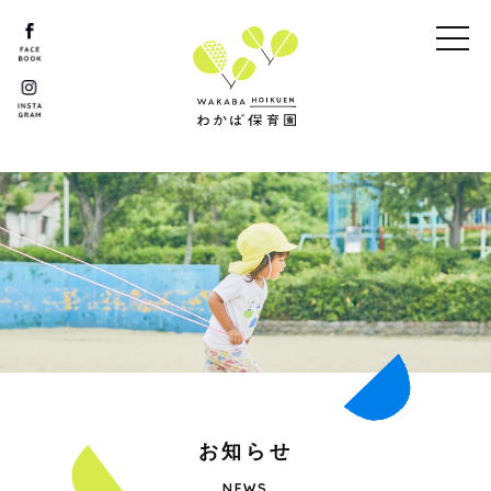
お
知
ら
せ
NEWS