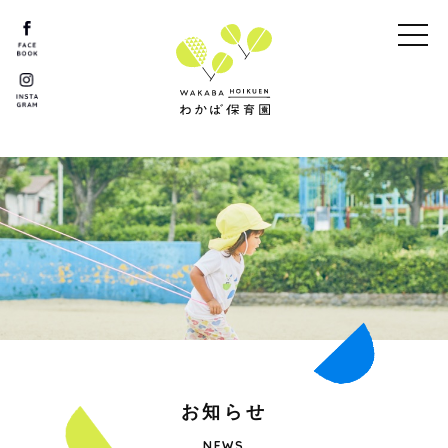
お
知
ら
せ
NEWS