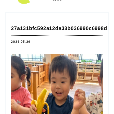
27a131bfc592a12da33b036990c6998d
2026.05.26