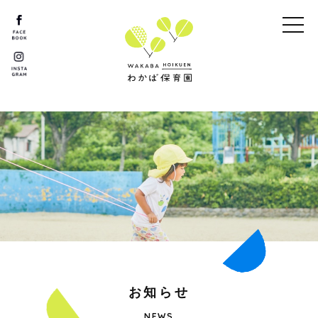
お
知
ら
せ
NEWS