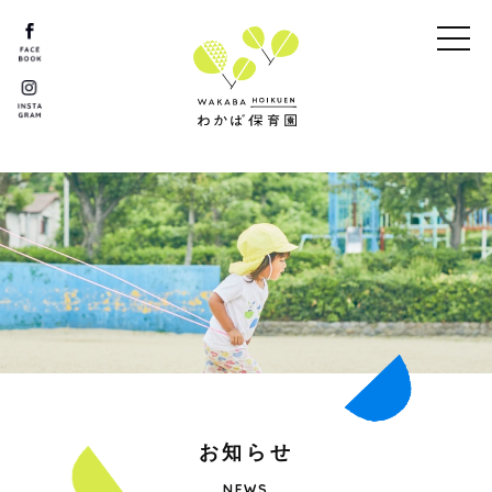
お
知
ら
せ
NEWS