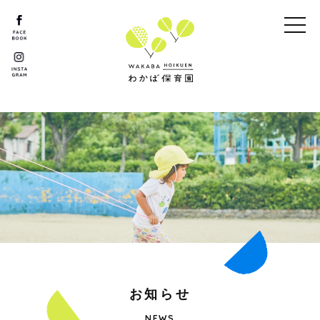
お
知
ら
せ
NEWS