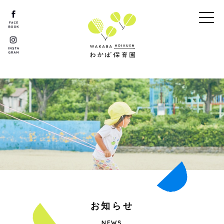
お
知
ら
せ
NEWS