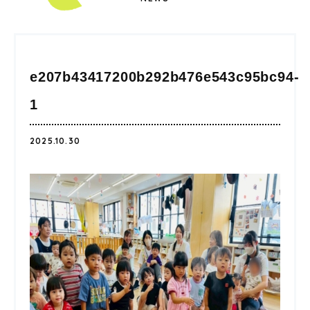
e207b43417200b292b476e543c95bc94-
1
2025.10.30