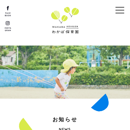
お
知
ら
せ
NEWS