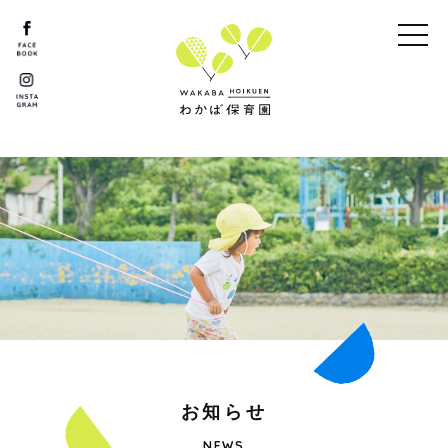
お
知
ら
せ
NEWS