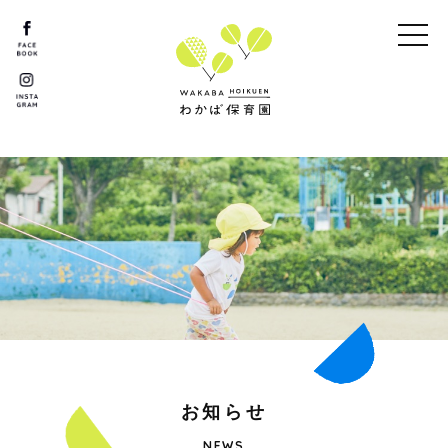
お
知
ら
せ
NEWS