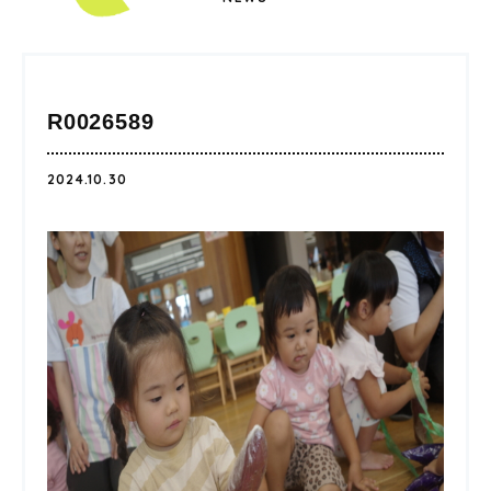
R0026589
2024.10.30