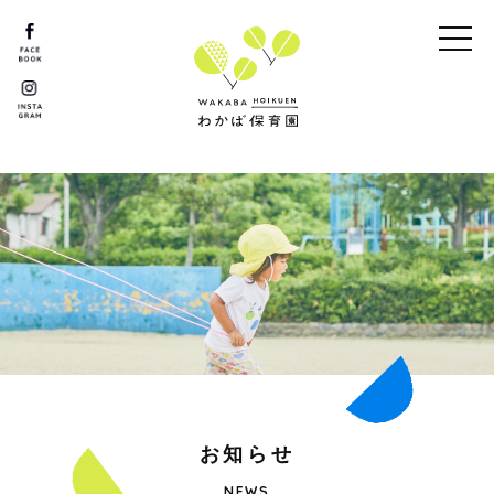
お
知
ら
せ
NEWS