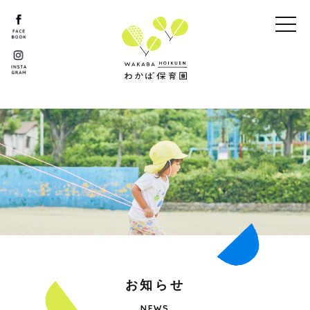
お
知
ら
せ
NEWS