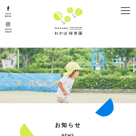
お
知
ら
せ
NEWS