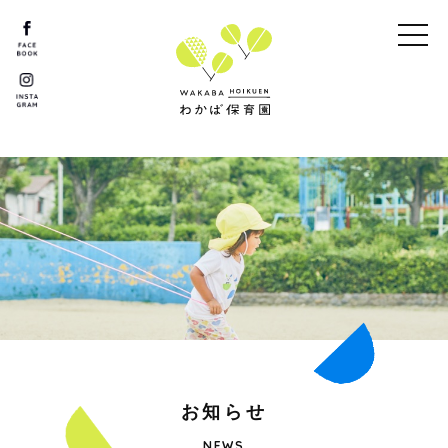
お
知
ら
せ
NEWS