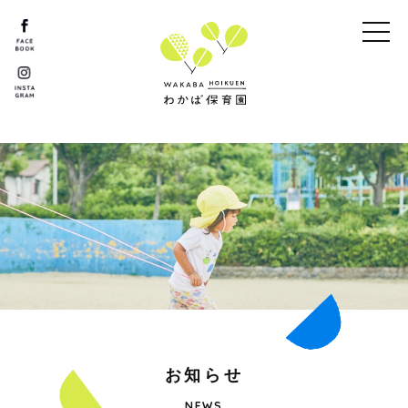
お
知
ら
せ
NEWS