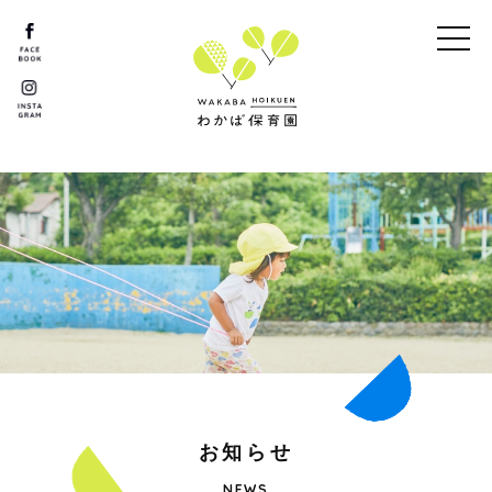
お
知
ら
せ
NEWS